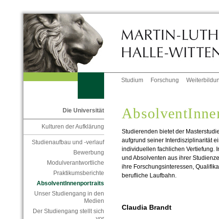
Studium
Forschung
Weiterbildu
AbsolventInnen
Die Universität
Kulturen der Aufklärung
Studierenden bietet der Masterstud
aufgrund seiner Interdisziplinarität 
Studienaufbau und -verlauf
individuellen fachlichen Vertiefung.
Bewerbung
und Absolventen aus ihrer Studienze
Modulverantwortliche
ihre Forschungsinteressen, Qualifika
Praktikumsberichte
berufliche Laufbahn.
AbsolventInnenportraits
Unser Studiengang in den
Medien
Claudia Brandt
Der Studiengang stellt sich
vor